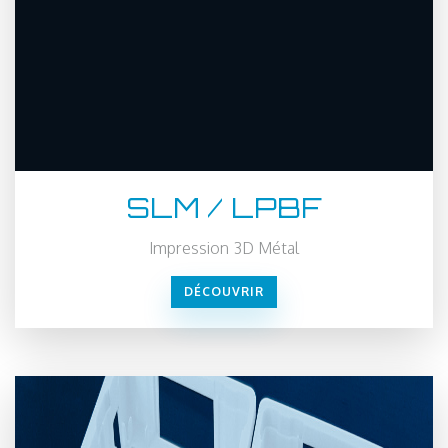
SLM / LPBF
Impression 3D Métal
DÉCOUVRIR